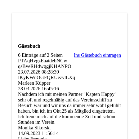
Gästebuch
6 Einträge auf 2 Seiten
Ins Gästebuch eintragen
PTAqHvgzEaatdebNCw
qsBveRHdwqgjKHANPO
23.07.2026
08:28:39
IKyKWnOGFQRUezvtLXq
Marleen Küpper
28.03.2026
16:45:16
Nachdem ich mit meinen Partner "Kapten Happy"
sehr oft und regelmäßig auf das Vereinsschiff zu
Besuch war und wir uns da immer sehr wohl gefühlt
haben, bin ich im Okt.25 als Mitglled eingetreten.
Ich freue mich auf die kommende Zeit und schöne
Stunden im Verein.
Monika Sikorski
14.09.2023
11:56:14
Liebe Freunde,