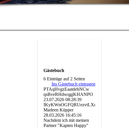
Gästebuch
6 Einträge auf 2 Seiten
Ins Gästebuch eintragen
PTAqHvgzEaatdebNCw
qsBveRHdwqgjKHANPO
23.07.2026
08:28:39
IKyKWnOGFQRUezvtLXq
Marleen Küpper
28.03.2026
16:45:16
Nachdem ich mit meinen
Partner "Kapten Happy"